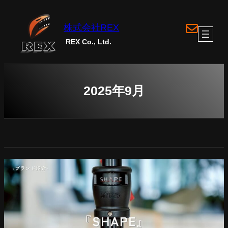
内
容
ア
株式会社REX
イ
を
コ
REX Co., Ltd.
ス
ン
リ
キ
ン
ク
ッ
プ
2025年9月