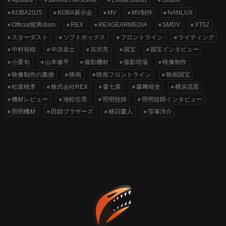
KOBA2025
KOBA展示会
MV
MV制作
NANLUX
Official髭男dism
REX
REXGEARMEDIA
SMDV
XT52
スターダスト
ソフトボックス
フロントライン
ライティング
中村裕樹
中須岳士
吉沢亮
国宝
国宝インタビュー
小栗旬
山本修平
撮影機材
撮影現場
映像制作
映像制作の裏側
映画
映画フロントライン
映画国宝
松坂桃李
株式会社REX
森七菜
森﨑靖史
横浜流星
機材レビュー
池松壮亮
照明技師
照明技師インタビュー
照明機材
田鎖ブラザーズ
穂苅慶人
窪塚洋介